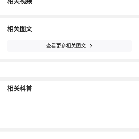
相关视频
有不同影响,高频刺激(15～25 Hz)可能导致局
部代谢水平增高,而低频刺激(1～5 Hz) 可能降
相关图文
低局部代谢水平。
查看更多相关图文
低频rTMS短时影响脑血流状态,使刺激同
侧脑血流减少,随后对侧脑血流代偿增加。给予
健康人左侧额前回1 Hz、80% MT 的rTMS 30
min,PET成像发现左侧额上回的局部葡萄糖代
相关科普
谢率降低,而同侧枕叶、楔叶葡萄糖代谢率增加
[3]。
以上结果提示低频、低强度rTMS可降低刺
激局部的血流和代谢水平,降低局部和功能相关