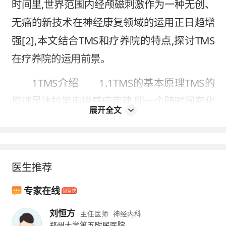
时间里,世界范围内经颅磁刺激作为一种无创、
无痛的新技术在神经康复领域的运用正日趋增
强[2],本文结合TMS和疗养院的特点,探讨TMS
在疗养院的运用前景。
1TMS介绍 1.1TMS的基本原理TMS的
原理是法拉第电磁感应定律,即一个随时间变化
展开全文
的磁场可以感生出电场,当可兴奋组织处于变化
磁场中时,组织中产生电场和电流。
当产生的电流超过组织的兴奋阈值时,则引
医生推荐
起细胞膜局部去极化,使组织兴奋。TMS就是通
专家在线
过金属感应线圈时产生快速变化的感应磁场,作
刘恒方
用于大脑并在脑内产生弱的反向平行感应电流,
主任医师
神经内科
郑州大学第五附属医院