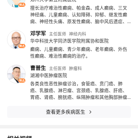
使大脑皮层内锥体神经元产生动作电位,从而使
精选
擅长治疗难治性癫痫、帕金森、成人癫痫、三叉
得大脑生理和功能的改变。
神经痛、儿童癫痫、认知障碍、抑郁、继发性癫
痫、神经性头痛、原发性癫痫、脑中风后遗症、
焦虑、婴儿痉挛症、青少年癫痫、猪婆疯、肌挛
1.2TMS的作用机制TMS诱发的感应电流可
邓学军
主任医师
神经内科
缩、老年癫痫、脑鸣、癫痫持续发作、神经性偏
引起皮层内兴奋性锥体神经元及其附近的γ-氨
华中科技大学同济医学院附属协和医院
头痛，以及儿童多动症、感觉障碍、抽动症等各
精选
种神经系统疾病，以及三叉神经损伤、头痛、中
癫痫、儿童癫痫、青少年癫痫、老年癫痫、外伤
基丁酸(GABA)能抑制性中间神经元电位发生变
枢神经系统脱髓鞘疾病。能够针对儿童、成人、
性癫痫、难治性癫痫的治疗。
孕期等不同人群，依据发作类型及身体状况，制
化,从而改变皮层的功能状态,通过皮质脊髓束到
曹普生
主任医师
肿瘤科
定用药方案，同时擅长治疗头痛、头晕、睡眠不
达脊髓前角运动神经元后,激发运动诱发电位;也
湖湘中医肿瘤医院
足综合征、睡眠障碍、脑供血不足、慢性失眠
精选
症、、痴呆、失神发作等慢性大脑疾病
各类良性恶性肿瘤诊治，食管癌、贲门癌、肺
可下传至靶肌群激发复合肌肉动作电位。
癌、乳腺癌、淋巴瘤、宫颈癌、乳腺癌、肝癌、
胃癌、肾癌、膀胱癌、纵隔肿瘤和其他胸部肿瘤
其中rTMS在神经元不应期也进行刺激,兴
疾病的诊断和手术治疗及化 疗。骨科创伤及骨肿
奋更多水平走向的联接神经元,产生兴奋性突触
瘤手术。
查看更多疾病医生
后电位总和,打断皮层之间的兴奋抑制的联系。
不同频率的rTMS刺激对皮层代谢及脑血流