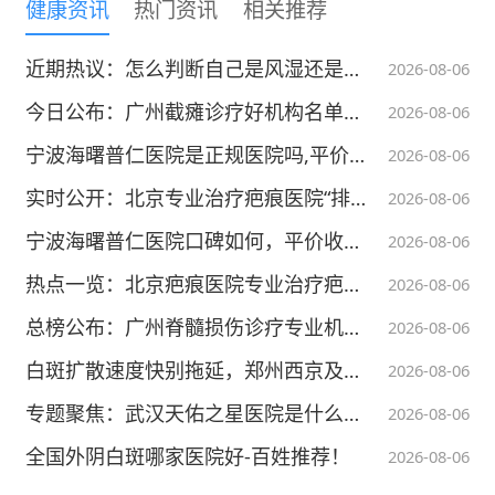
区域的兴奋性,远隔部位的改变相反,其可能通过
健康资讯
热门资讯
相关推荐
改变局部脑血流和葡萄糖代谢水平而发挥作
近期热议：怎么判断自己是风湿还是类风湿？云南风湿医院哪家靠谱?
2026-08-06
用。
今日公布：广州截瘫诊疗好机构名单公开 截瘫在广州华康医院神经修复医学中心看的如何？
2026-08-06
rTMS可引起多种神经递质改变,如多巴胺
宁波海曙普仁医院是正规医院吗,平价规范,诚信收费,患者满意
2026-08-06
(DA)、
5-羟色胺
(5-HT)、
谷氨酸
等,这可能是rT
实时公开：北京专业治疗疤痕医院“排名展现”北京治疗疤痕哪家好
2026-08-06
MS对
情感障碍
类疾患或
帕金森病
有效的原因,
宁波海曙普仁医院口碑如何，平价收费透明，好评如潮不断
2026-08-06
人体试验发现额叶rTMS引起基底节区DA释放
热点一览：北京疤痕医院专业治疗疤痕“公开”北京治疗疤痕好的医院
2026-08-06
增加[4],推测皮层至基底节的投射纤维(皮层纹
总榜公布：广州脊髓损伤诊疗专业机构榜单发布 广州治疗脊髓损伤哪家好
2026-08-06
体纤维)可能释放DA。
白斑扩散速度快别拖延，郑州西京及时干预控制
2026-08-06
DA神经递质的释放增加将对治疗帕金森病
专题聚焦：武汉天佑之星医院是什么时候建立的-武汉看智力低下问题比较好的医院-轻度智力发育滞后儿童的家庭干预核心要点
2026-08-06
有利,为帕金森病的治疗提供了依据。另外,rTM
全国外阴白斑哪家医院好-百姓推荐！
2026-08-06
S还对调节神经元兴奋性的基因表达有明显影