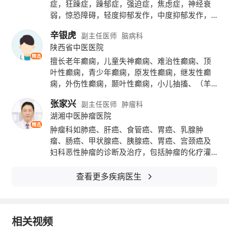
（以上内容仅授权39健康网独家使用，未经版
症，狂躁症，躁郁症，强迫症，焦虑症，神经衰
弱，惊恐障碍，轻度抑郁发作，中度抑郁发作，
权方授权请勿转载。）
酒精依赖，轻躁狂发作，重度抑郁发作，惊恐发
辛银虎
副主任医师
脑病科
作，轻度人格障碍，脑瘫，面瘫，头晕，头痛，
2015-10-16
举报/反馈
陕西省中医医院
帕金森，三叉神经痛，眩晕症，被害妄想症，急
精选
本内容不能代替面诊，如有不适请尽快就医
性应激反应，躯体疾病所致精神障碍，神经性贪
擅长老年癫痫，儿童失神癫痫、难治性癫痫、顶
食，社交恐惧症，精神障碍，电休克治疗、心理
叶性癫痫，青少年癫痫，原发性癫痫，继发性癫
治疗及神经症的病因与防治研究。
痫，外伤性癫痫，颞叶性癫痫，小儿抽搐、（羊
角风、羊癫风、羊羔风、羊痫风、羊儿疯、羊儿
张家兴
副主任医师
肿瘤科
疯、猪婆疯）、神经性头痛，眩晕症，脑瘫，面
湖湘中医肿瘤医院
瘫，头晕，头痛，晕厥，睡眠障碍，脑供血不
精选
足，三叉神经损伤，慢性偏头痛，帕金森，三叉
肿瘤科如肺癌、肝癌、食管癌、胃癌、乳腺肿
神经痛，失神癫痫，痴呆，功能性震颤，意向性
瘤、肠癌、甲状腺癌、胰腺癌、胃癌、宫颈癌及
震颤，阿茨海默病，失神发作，惊厥性癫痫，智
妇科恶性肿瘤的诊断及治疗，包括肿瘤的化疗灌
力缺陷等治疗具有丰富的经验。
注及栓塞、碘125粒子植入、微创消融、肾上腺动
静脉造影、经皮注射无水酒精治疗肿瘤、脾动脉
查看更多疾病医生
栓塞、肿瘤相关的血管支架植入、外周动/静脉栓
塞、颈外动脉分支栓塞化疗等，早中晚期不同阶
段肿瘤的微创综合治疗。
相关视频