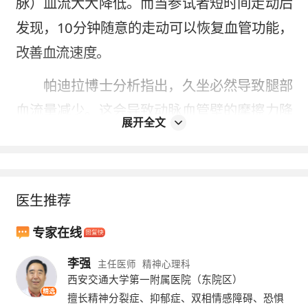
脉）血流大大降低。而当参试者短时间走动后
发现，10分钟随意的走动可以恢复血管功能，
改善血流速度。
帕迪拉博士分析指出，久坐必然导致腿部
血流量减少。这会导致动脉血管壁的摩擦力降
展开全文
低，血管扩张能力下降。而扩张能力是血管健
康的重要标志，扩张越强，血管就越健康。人
体工程学专家也警告，长时间站立也会导致颈
医生推荐
动脉疾病、静脉曲张等疾病，腰背和足部等也
易出问题。美国康
奈尔
大学人体工程学教授阿
专家在线
兰•赫吉博士建议，办公室一族每工作90分
李强
主任医师
精神心理科
西安交通大学第一附属医院（东院区）
钟，应该起身站立8分钟，走动拉伸2分钟。
精选
擅长精神分裂症、抑郁症、双相情感障碍、恐惧