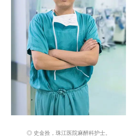
◎ 史金拴，珠江医院麻醉科护士。