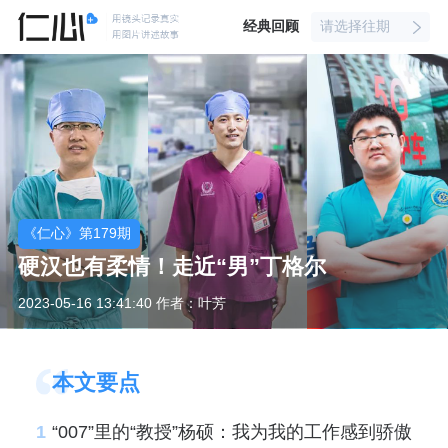
经典回顾
请选择往期
《仁心》第179期
硬汉也有柔情！走近“男”丁格尔
2023-05-16 13:41:40 作者：叶芳
本文要点
1
“007”里的“教授”杨硕：我为我的工作感到骄傲